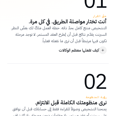
01
حقّ القرار
أنت تختار مواصلة الطريق. في كل مرة.
التشخيص منتج كامل بحدّ ذاته. خطة العمل ملكٌ لك بغضّ النظر.
السبرنت يقدّم نتائج قبل أن يُطرح العقد المستمر. لا توجد مرحلة
تكون فيها مرتبطاً قبل أن ترى ما نفعله فعلياً.
كيف تفعلها معظم الوكالات
معظم الوكالات
02
أنت مُلزَم قبل الأسبوع الأول.
توقّع عقداً مستمرّاً لـ12 شهراً قبل أن ترى العمل. العرض يفوز؛
خارطة الطريق تظهر لاحقاً، إن ظهرت أصلاً.
رؤية المنظومة
نرى منظومتك الكاملة قبل الالتزام.
يمنحنا التشخيص وصولاً للقراءة فقط إلى حساباتك قبل أن نوافق
على سبرنت أو عقد مستمر. بلا مفاجآت ديون موروثة. بلا اكتشاف