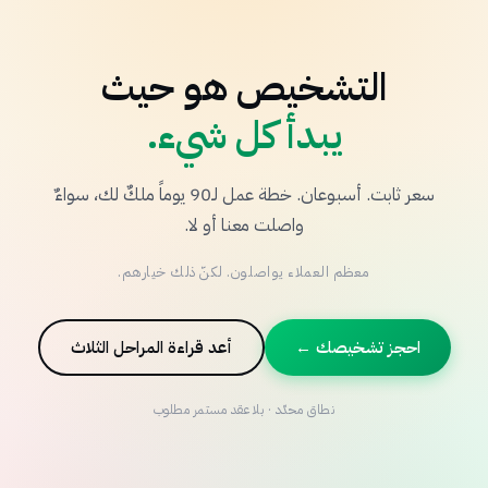
التشخيص هو حيث
يبدأ كل شيء.
سعر ثابت. أسبوعان. خطة عمل لـ90 يوماً ملكٌ لك، سواءٌ
واصلت معنا أو لا.
معظم العملاء يواصلون. لكنّ ذلك خيارهم.
احجز تشخيصك ←
أعد قراءة المراحل الثلاث
نطاق محدّد · بلا عقد مستمر مطلوب