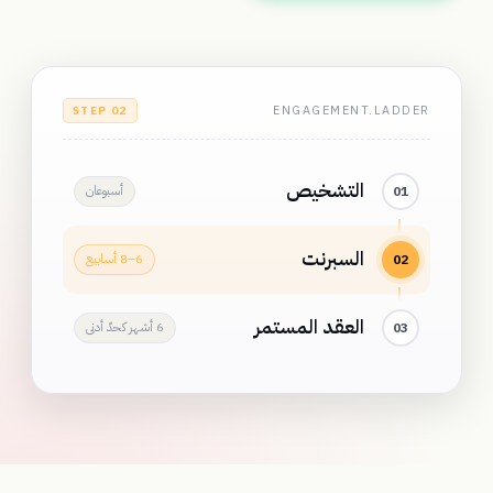
ENGAGEMENT.LADDER
STEP 02
التشخيص
01
أسبوعان
السبرنت
02
6–8 أسابيع
العقد المستمر
03
6 أشهر كحدّ أدنى