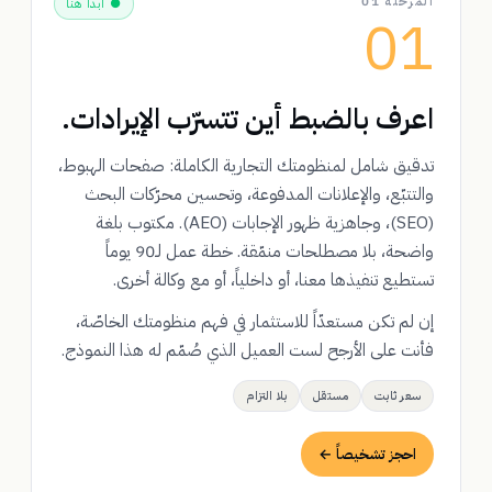
المرحلة 01
● ابدأ هنا
01
اعرف بالضبط أين تتسرّب الإيرادات.
تدقيق شامل لمنظومتك التجارية الكاملة: صفحات الهبوط،
والتتبّع، والإعلانات المدفوعة، وتحسين محرّكات البحث
(SEO)، وجاهزية ظهور الإجابات (AEO). مكتوب بلغة
واضحة، بلا مصطلحات منمّقة. خطة عمل لـ90 يوماً
تستطيع تنفيذها معنا، أو داخلياً، أو مع وكالة أخرى.
إن لم تكن مستعدّاً للاستثمار في فهم منظومتك الخاصّة،
فأنت على الأرجح لست العميل الذي صُمّم له هذا النموذج.
سعر ثابت
مستقل
بلا التزام
احجز تشخيصاً ←