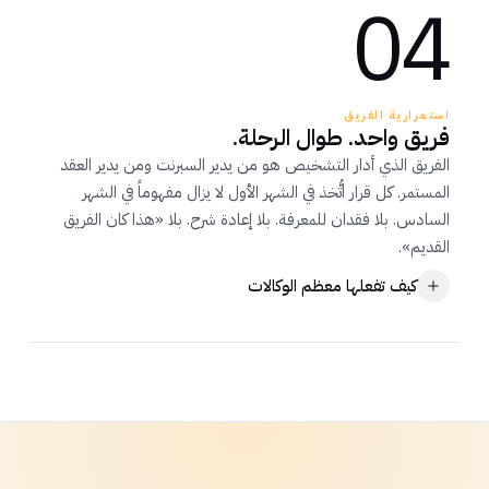
04
العرض يفوز، لا البيانات.
مدير الحساب يختار المخرجات، الأغلى عادةً. تدقيقك يظهر
بعد أن يُحدَّد العمل، في الوقت المناسب لتبرير الفاتورة.
استمرارية الفريق
فريق واحد. طوال الرحلة.
الفريق الذي أدار التشخيص هو من يدير السبرنت ومن يدير العقد
المستمر. كل قرار اتُّخذ في الشهر الأول لا يزال مفهوماً في الشهر
السادس. بلا فقدان للمعرفة. بلا إعادة شرح. بلا «هذا كان الفريق
القديم».
كيف تفعلها معظم الوكالات
معظم الوكالات
الكبير يَعرض. الصغير يُسلِّم.
بحلول الشهر الرابع، الفريق تبدّل مرّتين. لا أحد يتذكّر لماذا بُني
أيّ شيء بهذه الطريقة. إعادة الشرح تصبح طقساً ربع سنوي.
الكبير الذي باعك ليس من يدير حسابك.