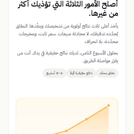
أصلح الأمور الثلاثة التي تؤذيك أكثر
من غيرها.
يأخذ أعلى ثلاث نتائج أولوية من تشخيصك وينفّذها. النطاق
يُحدّده تدقيقك، لا محادثة مبيعات. سعر ثابت، ومخرجات
محدّدة، بلا انحراف.
بحلول الأسبوع الثامن، لديك نتائج حقيقية في يدك. أنت من
يقرّر مواصلة الطريق.
نطاق محدّد
نتائج حقيقية أوّلاً
6–8 أسابيع