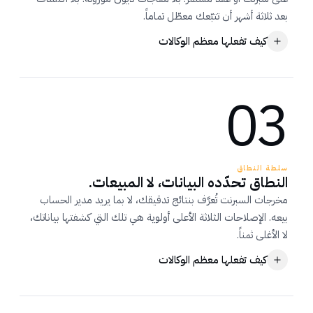
بعد ثلاثة أشهر أن تتبّعك معطّل تماماً.
كيف تفعلها معظم الوكالات
معظم الوكالات
03
يوقّعون أوّلاً، ثم يجدون الفوضى.
بعد ثلاثة أشهر، تتبّعك معطّل. إعدادك السابق يُلام. التنظيف
يُحتسب على الفاتورة. البيانات التي وُعدوا بأنّها أساسية تظهر
بعد ستة أشهر.
سلطة النطاق
النطاق تحدّده البيانات، لا المبيعات.
مخرجات السبرنت تُعرَّف بنتائج تدقيقك، لا بما يريد مدير الحساب
بيعه. الإصلاحات الثلاثة الأعلى أولوية هي تلك التي كشفتها بياناتك،
لا الأغلى ثمناً.
كيف تفعلها معظم الوكالات
معظم الوكالات